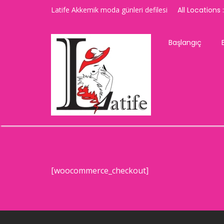
Latife Akkemik moda günleri defilesi
All Locations :
Başlangıç
[woocommerce_checkout]