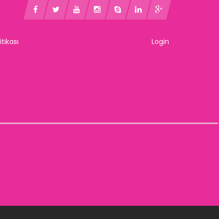
litikası
Login