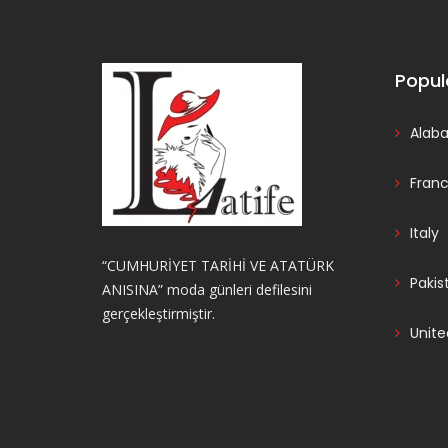
Popul
Alab
Fran
Italy
“CUMHURİYET TARİHİ VE ATATÜRK
Pakis
ANISINA” moda günleri defilesini
gerçekleştirmiştir.
Unite