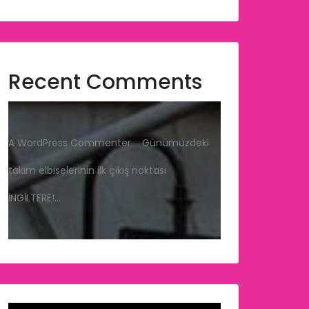
Recent Comments
A WordPress Commenter
-
Günümüzdeki
takım elbiselerinin ilk çıkış noktası
İNGİLTERE!…