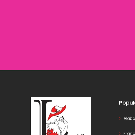
Popul
Alab
Fran