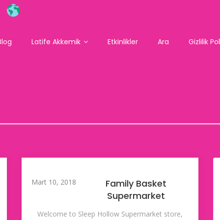
Blog
Latife Akkemik
Etkinlikler
Ara
Gizlilik Po
Mart 10, 2018
Family Basket
Supermarket
Welcome to Sleep Hollow Supermarket store,