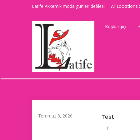
Latife Akkemik moda günleri defilesi
All Locations :
Başlangıç
Temmuz 8, 2020
Test
f