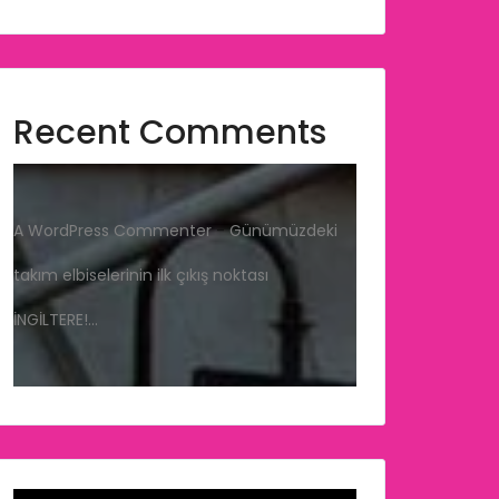
Recent Comments
A WordPress Commenter
-
Günümüzdeki
takım elbiselerinin ilk çıkış noktası
İNGİLTERE!…