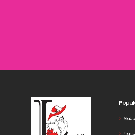
Popul
Alab
Fran