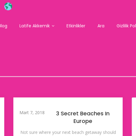
Blog
Latife Akkemik
Etkinlikler
Ara
Gizlilik Po
Mart 7, 2018
3 Secret Beaches In
Europe
Not sure where your next beach getaway should