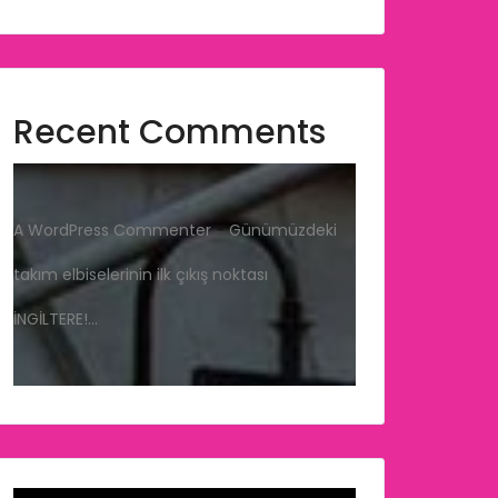
Recent Comments
A WordPress Commenter
-
Günümüzdeki
takım elbiselerinin ilk çıkış noktası
İNGİLTERE!…