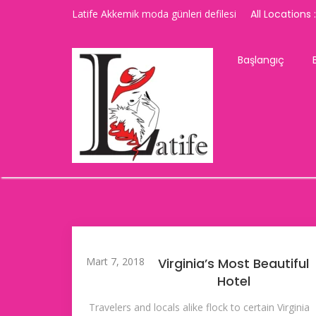
Latife Akkemik moda günleri defilesi
All Locations :
Başlangıç
Mart 7, 2018
Virginia’s Most Beautiful
Hotel
Travelers and locals alike flock to certain Virginia