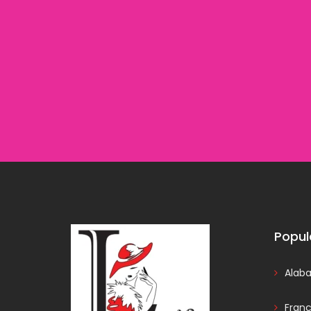
Popul
Alab
Fran