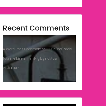
Recent Comments
A WordPress Commenter
-
Günümüzdeki
takım elbiselerinin ilk çıkış noktası
İNGİLTERE!…