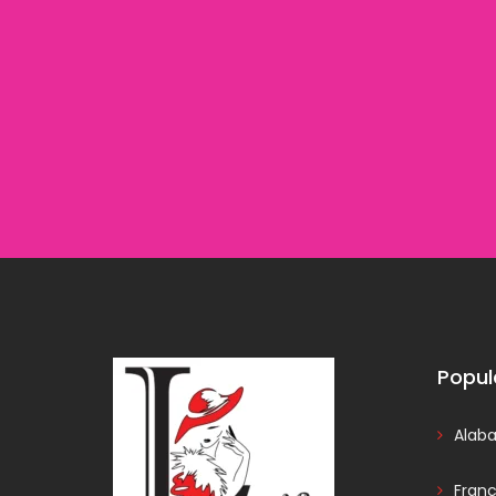
Popul
Alab
Fran