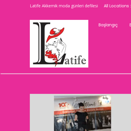
Latife Akkemik moda günleri defilesi
All Locations :
Başlangıç