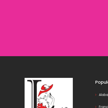
Popul
Alab
Fran