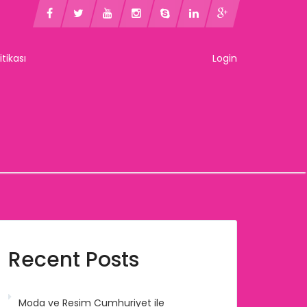
litikası
Login
Recent Posts
Moda ve Resim Cumhuriyet ile