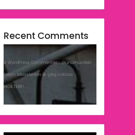
Recent Comments
A WordPress Commenter
-
Günümüzdeki
takım elbiselerinin ilk çıkış noktası
İNGİLTERE!…