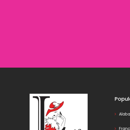
Popul
Alab
Fran