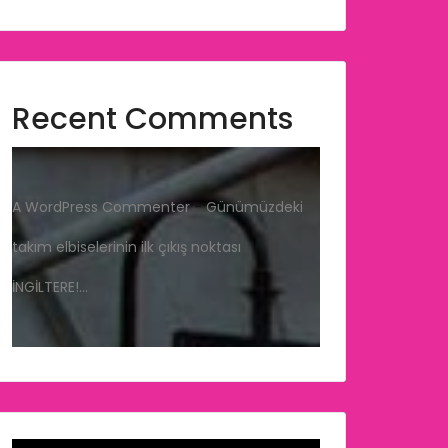
Recent Comments
A WordPress Commenter
-
Günümüzdeki
takım elbiselerinin ilk çıkış noktası
İNGİLTERE!…