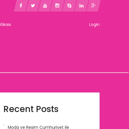
litikası
Login
Recent Posts
Moda ve Resim Cumhuriyet ile