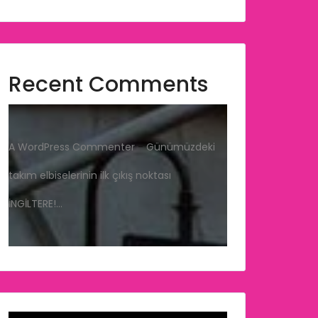
Recent Comments
A WordPress Commenter
-
Günümüzdeki
takım elbiselerinin ilk çıkış noktası
İNGİLTERE!…