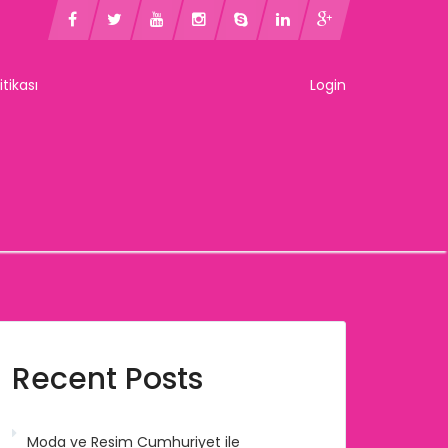
litikası
Login
Recent Posts
Moda ve Resim Cumhuriyet ile