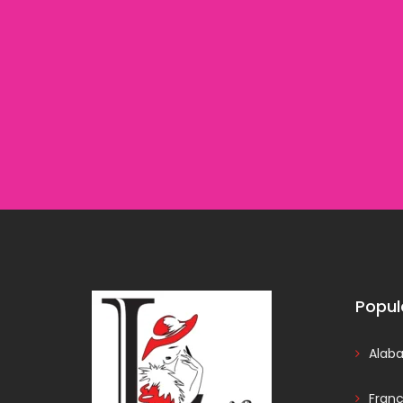
Popul
Alab
Fran