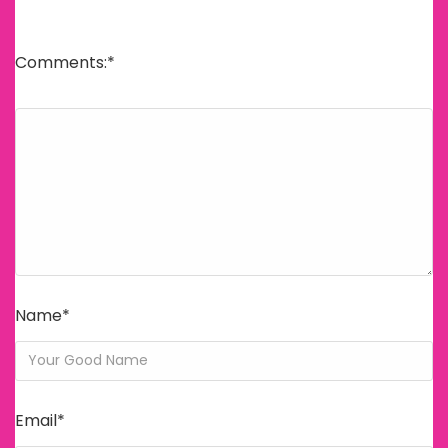
ile işaretlenmişlerdir
Comments:
*
Name
*
Email
*