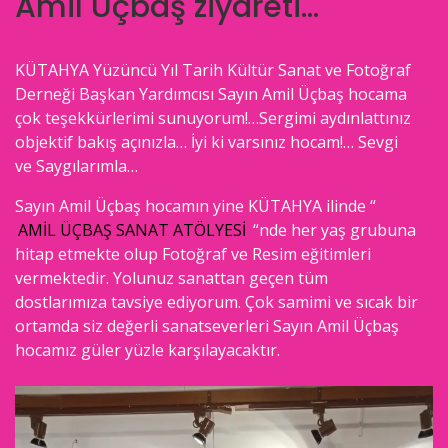
Amil Üçbaş ziyareti…
KÜTAHYA Yüzüncü Yıl Tarih Kültür Sanat ve Fotoğraf
Derneği Başkan Yardımcısı Sayın Amil Üçbaş hocama
çok teşekkürlerimi sunuyorum!…Sergimi aydınlattınız
objektif bakış açınızla… İyi ki varsınız hocam!… Sevgi
ve Saygılarımla…
Sayın Amil Üçbaş hocamın yine KÜTAHYA ilinde “
AMİL ÜÇBAŞ SANAT ATÖLYESİ
“nde her yaş grubuna
hitap etmekte olup Fotoğraf ve Resim eğitimleri
vermektedir. Yolunuz sanattan geçen tüm
dostlarımıza tavsiye ediyorum. Çok samimi ve sıcak bir
ortamda siz değerli sanatseverleri Sayın Amil Üçbaş
hocamız güler yüzle karşılayacaktır.